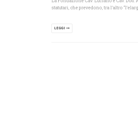
La Fondazione Cav. Luciano e Cav. Dott. Ago
statutari, che prevedono, tra l’altro “l’el
LEGGI