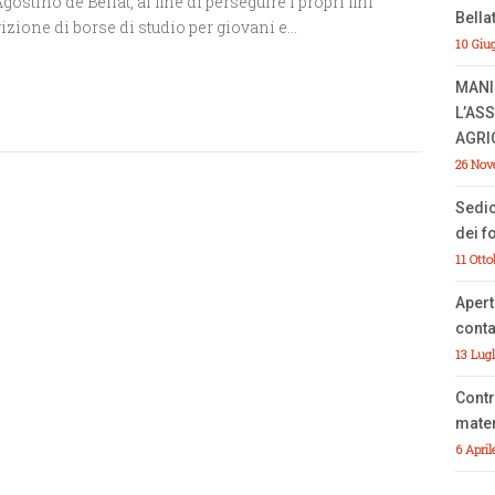
stino de Bellat, al fine di perseguire i propri fini
Bella
argizione di borse di studio per giovani e…
10 Giu
MANI
L’AS
AGRI
26 Nov
Sedi
dei f
11 Otto
Apert
conta
13 Lug
Contr
mater
6 April