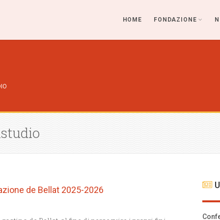
HOME
FONDAZIONE
N
IO
istudio
U
azione de Bellat 2025-2026
Confe